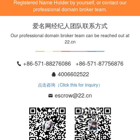
Registered Name Holder by yourself, or contact our
professional domain broker team.
爱名网经纪人团队联系方式
Our professional domain broker team can be reached out at
22.cn
+86-571-88276086 +86-571-87756876
4006602522
点击咨询（Click this for inquiry）
escrow@22.cn